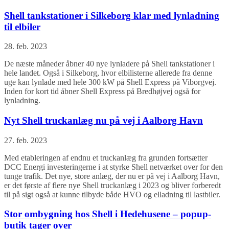
Shell tankstationer i Silkeborg klar med lynladning
til elbiler
28. feb. 2023
De næste måneder åbner 40 nye lynladere på Shell tankstationer i
hele landet. Også i Silkeborg, hvor elbilisterne allerede fra denne
uge kan lynlade med hele 300 kW på Shell Express på Viborgvej.
Inden for kort tid åbner Shell Express på Bredhøjvej også for
lynladning.
Nyt Shell truckanlæg nu på vej i Aalborg Havn
27. feb. 2023
Med etableringen af endnu et truckanlæg fra grunden fortsætter
DCC Energi investeringerne i at styrke Shell netværket over for den
tunge trafik. Det nye, store anlæg, der nu er på vej i Aalborg Havn,
er det første af flere nye Shell truckanlæg i 2023 og bliver forberedt
til på sigt også at kunne tilbyde både HVO og elladning til lastbiler.
Stor ombygning hos Shell i Hedehusene – popup-
butik tager over