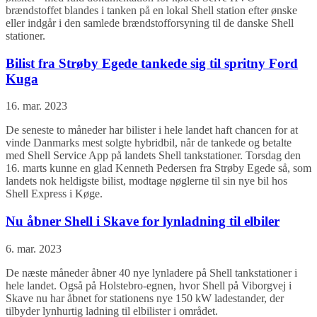
brændstoffet blandes i tanken på en lokal Shell station efter ønske
eller indgår i den samlede brændstofforsyning til de danske Shell
stationer.
Bilist fra Strøby Egede tankede sig til spritny Ford
Kuga
16. mar. 2023
De seneste to måneder har bilister i hele landet haft chancen for at
vinde Danmarks mest solgte hybridbil, når de tankede og betalte
med Shell Service App på landets Shell tankstationer. Torsdag den
16. marts kunne en glad Kenneth Pedersen fra Strøby Egede så, som
landets nok heldigste bilist, modtage nøglerne til sin nye bil hos
Shell Express i Køge.
Nu åbner Shell i Skave for lynladning til elbiler
6. mar. 2023
De næste måneder åbner 40 nye lynladere på Shell tankstationer i
hele landet. Også på Holstebro-egnen, hvor Shell på Viborgvej i
Skave nu har åbnet for stationens nye 150 kW ladestander, der
tilbyder lynhurtig ladning til elbilister i området.