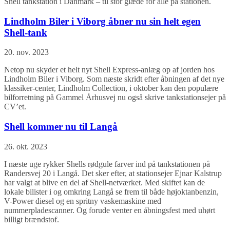
Shell tankstation i Danmark – til stor glæde for alle på stationen.
Lindholm Biler i Viborg åbner nu sin helt egen
Shell-tank
20. nov. 2023
Netop nu skyder et helt nyt Shell Express-anlæg op af jorden hos
Lindholm Biler i Viborg. Som næste skridt efter åbningen af det nye
klassiker-center, Lindholm Collection, i oktober kan den populære
bilforretning på Gammel Århusvej nu også skrive tankstationsejer på
CV’et.
Shell kommer nu til Langå
26. okt. 2023
I næste uge rykker Shells rødgule farver ind på tankstationen på
Randersvej 20 i Langå. Det sker efter, at stationsejer Ejnar Kalstrup
har valgt at blive en del af Shell-netværket. Med skiftet kan de
lokale bilister i og omkring Langå se frem til både højoktanbenzin,
V-Power diesel og en spritny vaskemaskine med
nummerpladescanner. Og forude venter en åbningsfest med uhørt
billigt brændstof.