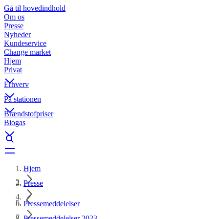
Gå til hovedindhold
Om os
Presse
Nyheder
Kundeservice
Change market
Hjem
Privat
Erhverv
På stationen
Brændstofpriser
Biogas
Hjem
Presse
Pressemeddelelser
Pressemeddelelser 2023