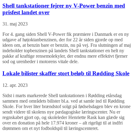
Shell tankstationer fejrer ny V-Power benzin med
prisfest landet over
31. maj 2023
For 4. gang siden Shell V-Power fik præmiere i Danmark er en ny
udgave af højoktanbenzinen, der for 22 år siden gjorde op med
ideen om, at benzin bare er benzin, nu på vej. Fra slutningen af maj
indeholder topbenzinen på landets Shell tankstationer en helt ny
pakke af kraftige rensemolekyler, der endnu mere effektivt fjerner
sod og urenheder i motorens vitale dele.
Lokale bilister skaffer stort beløb til Rødding Skole
12. apr. 2023
Sidst i marts markerede Shell tankstationen i Rødding etårsdag
sammen med områdets bilister bl.a. ved at samle ind til Rødding
Skole. For hver liter brændstof solgt på fødselsdagen blev en krone
sendt videre til skolens nye pædagogiske læringscenter. Nu er
regnskabet gjort op, og skoleleder Henriette Rask kan glæde sig
over en donation på hele 17.974 kroner – alt rigeligt til at indfri
drømmen om et nyt fodboldspil til læringscenteret.