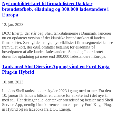
Nyt mobilitetskort til firmabilister: Dækker
brændstofkøb, elladning og 300.000 ladestandere i
Europa
12. jan. 2023
DCC Energi, der står bag Shell tankstationerne i Danmark, lancerer
nu en opdateret version af det klassiske brændstofkort til landets
firmabilister. Særligt de mange, nye elbilister i firmasegmentet kan se
frem til et kort, der også omfatter betaling for elladning på
hovedparten af alle landets ladestandere. Samtidig åbner kortet
døren for opladning på mere end 300.000 ladestandere i Europa.
Tank med Shell Service App og vind en Ford Kuga
Plug-in Hybrid
10. jan. 2023
Landets Shell tankstationer skyder 2023 i gang med maner. Fra den
10. januar får landets bilister en chance for at køre ind i det nye år
med stil. Her deltager alle, der tanker brændstof og betaler med Shell
Service App, nemlig i konkurrencen om en spritny Ford Kuga Plug-
in Hybrid og en ladeboks fra DCC Energi.