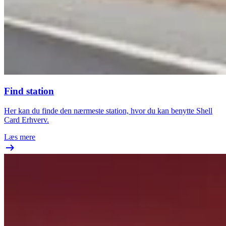
Find station
Her kan du finde den nærmeste station, hvor du kan benytte Shell
Card Erhverv.
Læs mere