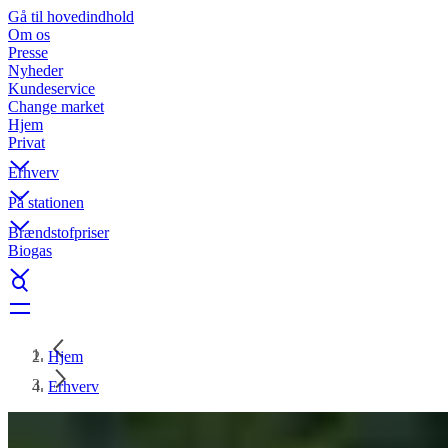
Gå til hovedindhold
Om os
Presse
Nyheder
Kundeservice
Change market
Hjem
Privat
Erhverv
På stationen
Brændstofpriser
Biogas
Hjem
Erhverv