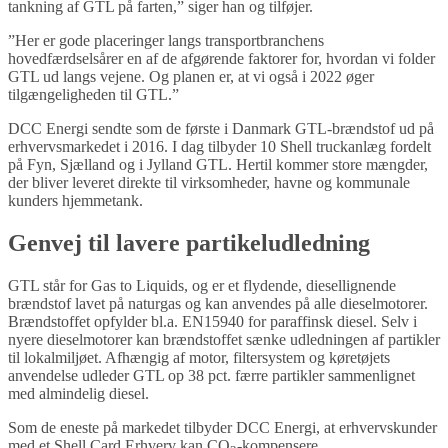
tankning af GTL på farten,” siger han og tilføjer.
”Her er gode placeringer langs transportbranchens
hovedfærdselsårer en af de afgørende faktorer for, hvordan vi folder
GTL ud langs vejene. Og planen er, at vi også i 2022 øger
tilgængeligheden til GTL.”
DCC Energi sendte som de første i Danmark GTL-brændstof ud på
erhvervsmarkedet i 2016. I dag tilbyder 10 Shell truckanlæg fordelt
på Fyn, Sjælland og i Jylland GTL. Hertil kommer store mængder,
der bliver leveret direkte til virksomheder, havne og kommunale
kunders hjemmetank.
Genvej til lavere partikeludledning
GTL står for Gas to Liquids, og er et flydende, diesellignende
brændstof lavet på naturgas og kan anvendes på alle dieselmotorer.
Brændstoffet opfylder bl.a. EN15940 for paraffinsk diesel. Selv i
nyere dieselmotorer kan brændstoffet sænke udledningen af partikler
til lokalmiljøet. Afhængig af motor, filtersystem og køretøjets
anvendelse udleder GTL op 38 pct. færre partikler sammenlignet
med almindelig diesel.
Som de eneste på markedet tilbyder DCC Energi, at erhvervskunder
med et Shell Card Erhverv kan CO
-kompensere