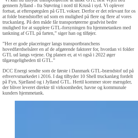
gennem Jylland - fra Støvring i nord til Kruså i syd. Vi oplever
fortsat, at efterspørgslen på GTL vokser. Derfor er det relevant for os
at folde brændstoffet ud som en mulighed på flere og flere af vores
truckanlæg. På den måde får transportørerne gradvist bedre
mulighed for at supplere GTL-forsyningen fra hjemmetanken med
tankning af GTL på farten,” siger han og tilføjer.
”Her er gode placeringer langs transportbranchens
hovedfærdselsårer en af de afgørende faktorer for, hvordan vi folder
GTL ud langs vejene. Og planen er, at vi også i 2022 øger
tilgængeligheden til GTL.”
DCC Energi sendte som de første i Danmark GTL-brændstof ud på
erhvervsmarkedet i 2016. I dag tilbyder 10 Shell truckanlæg fordelt
på Fyn, Sjælland og i Jylland GTL. Hertil kommer store mængder,
der bliver leveret direkte til virksomheder, havne og kommunale
kunders hjemmetank.