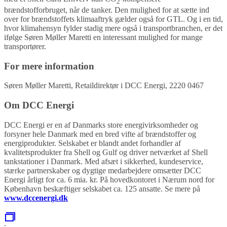
2
brændstofforbruget, når de tanker. Den mulighed for at sætte ind
over for brændstoffets klimaaftryk gælder også for GTL. Og i en tid,
hvor klimahensyn fylder stadig mere også i transportbranchen, er det
ifølge Søren Møller Maretti en interessant mulighed for mange
transportører.
For mere information
Søren Møller Maretti, Retaildirektør i DCC Energi, 2220 0467
Om DCC Energi
DCC Energi er en af Danmarks store energivirksomheder og
forsyner hele Danmark med en bred vifte af brændstoffer og
energiprodukter. Selskabet er blandt andet forhandler af
kvalitetsprodukter fra Shell og Gulf og driver netværket af Shell
tankstationer i Danmark. Med afsæt i sikkerhed, kundeservice,
stærke partnerskaber og dygtige medarbejdere omsætter DCC
Energi årligt for ca. 6 mia. kr. På hovedkontoret i Nærum nord for
København beskæftiger selskabet ca. 125 ansatte. Se mere på
www.dccenergi.dk
.