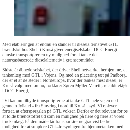
Med etableringen af endnu en stander til dieselalternativet GTL-
brændstof hos Shell i Kruså giver energiselskabet DCC Energi
danske transportører en ny mulighed for at tanke det
naturgasbaserede dieselalternativ i grænseområdet.
Sidste år åbnede selskabet, der driver Shell netværket herhjemme, et
tankanlæg med GTL i Vojens. Og med en placering tæt på Padborg,
der er et af de steder i Nordeuropa, hvor der tankes mest diesel, er
Kruså valgt med omhu, forklarer Søren Møller Maretti, retaildirektør
i DCC Energi,
”Vi kan nu tilbyde transportørerne at tanke GTL hele vejen ned
gennem Jylland - fra Støvring i nord til Kruså i syd. Vi oplever
fortsat, at efterspørgslen på GTL vokser. Derfor er det relevant for os
at folde brændstoffet ud som en mulighed på flere og flere af vores
truckanlæg. På den måde får transportørerne gradvist bedre
mulighed for at supplere GTL-forsyningen fra hjemmetanken med