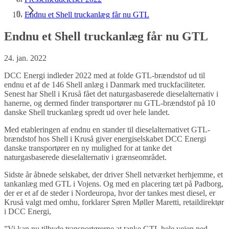
Endnu et Shell truckanlæg får nu GTL
Endnu et Shell truckanlæg får nu GTL
24. jan. 2022
DCC Energi indleder 2022 med at folde GTL-brændstof ud til
endnu et af de 146 Shell anlæg i Danmark med truckfaciliteter.
Senest har Shell i Kruså fået det naturgasbaserede dieselalternativ i
hanerne, og dermed finder transportører nu GTL-brændstof på 10
danske Shell truckanlæg spredt ud over hele landet.
Med etableringen af endnu en stander til dieselalternativet GTL-
brændstof hos Shell i Kruså giver energiselskabet DCC Energi
danske transportører en ny mulighed for at tanke det
naturgasbaserede dieselalternativ i grænseområdet.
Sidste år åbnede selskabet, der driver Shell netværket herhjemme, et
tankanlæg med GTL i Vojens. Og med en placering tæt på Padborg,
der er et af de steder i Nordeuropa, hvor der tankes mest diesel, er
Kruså valgt med omhu, forklarer Søren Møller Maretti, retaildirektør
i DCC Energi,
”Vi kan nu tilbyde transportørerne at tanke GTL hele vejen ned