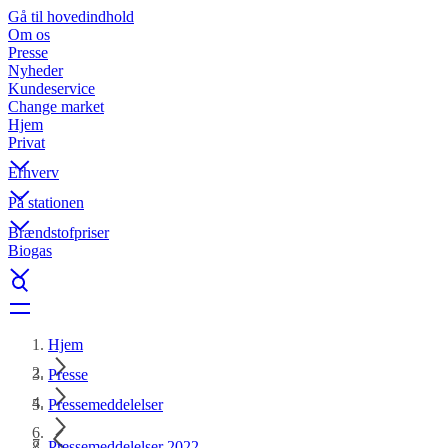
Gå til hovedindhold
Om os
Presse
Nyheder
Kundeservice
Change market
Hjem
Privat
Erhverv
På stationen
Brændstofpriser
Biogas
Hjem
Presse
Pressemeddelelser
Pressemeddelelser 2022